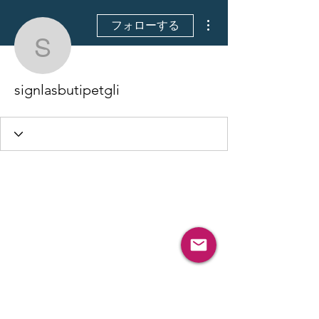
その他
フォローする
signlasbutipetgli
signlasbutipetgli